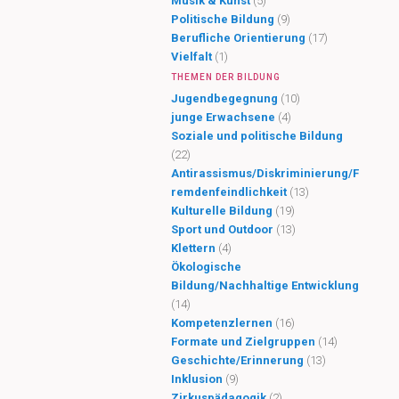
Musik & Kunst
(5)
Politische Bildung
(9)
Berufliche Orientierung
(17)
Vielfalt
(1)
THEMEN DER BILDUNG
Jugendbegegnung
(10)
junge Erwachsene
(4)
Soziale und politische Bildung
(22)
Antirassismus/Diskriminierung/F
remdenfeindlichkeit
(13)
Kulturelle Bildung
(19)
Sport und Outdoor
(13)
Klettern
(4)
Ökologische
Bildung/Nachhaltige Entwicklung
(14)
Kompetenzlernen
(16)
Formate und Zielgruppen
(14)
Geschichte/Erinnerung
(13)
Inklusion
(9)
Zirkuspädagogik
(2)