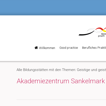
Hauptmenü
Good practice
Berufliches Prakt
Willkommen
Zum
Zum
Inhalt
sekundären
Alle Bildungsstätten mit den Themen: Geistige und geist
wechseln
Inhalt
Akademiezentrum Sankelmark
wechseln