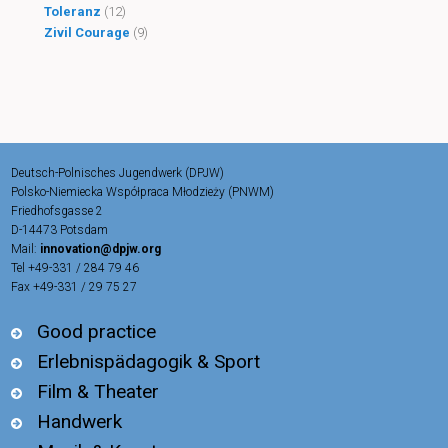
Toleranz
(12)
Zivil Courage
(9)
Deutsch-Polnisches Jugendwerk (DPJW)
Polsko-Niemiecka Współpraca Młodzieży (PNWM)
Friedhofsgasse 2
D-14473 Potsdam
Mail:
innovation@dpjw.org
Tel +49-331 / 284 79 46
Fax +49-331 / 29 75 27
Good practice
Erlebnispädagogik & Sport
Film & Theater
Handwerk