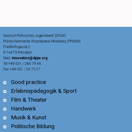
Deutsch-Polnisches Jugendwerk (DPJW)
Polsko-Niemiecka Współpraca Młodzieży (PNWM)
Friedhofsgasse 2
D-14473 Potsdam
Mail:
innovation@dpjw.org
Tel +49-331 / 284 79 46
Fax +49-331 / 29 75 27
Good practice
Erlebnispädagogik & Sport
Film & Theater
Handwerk
Musik & Kunst
Politische Bildung