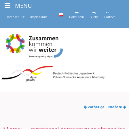
MENU
Datenschutz
Impressum
Dabei sein
Suche
Partner
Artikelnavigation
Vorherige
Nächste