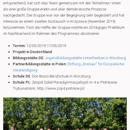
entsprechend, hat sich das Team gemeinsam mit den Teilnehmer/-innen
als eine große Gruppe erlebt und über demokratische Prozesse
nachgedacht. Die Gruppe war von der Begegnung sehr begeistert und hat
Interesse an einem zweiten Austausch in Krzyzowa (November 2019)
teilzunehmen. Fast die Hälfte der Gruppe möchte ein 30-tägiges Praktikum
im Nachbarland im Rahmen des Programmes absolvieren.
Termin:
12/05/2019-17/05/2019
Projekt in Deutschland
Bildungsstätte DE:
Jugendbildungsstätte Unterfranken in Würzburg
Partnerbildungsstätte in Polen:
Stiftung „Kreisau“ für Europäische
Verständigung
Schule DE
: Don Bosco Berufschule in Würzburg
Schule PL:
Zespół Szkół Ponadgimnazjalnych nr 4 w Piotrkowie
Trybunalskim, http://www.zsp4.piotrkow.pl/