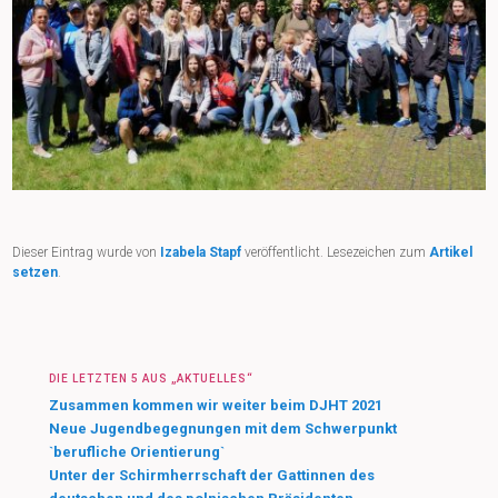
Dieser Eintrag wurde von
Izabela Stapf
veröffentlicht. Lesezeichen zum
Artikel
setzen
.
DIE LETZTEN 5 AUS „AKTUELLES“
Zusammen kommen wir weiter beim DJHT 2021
Neue Jugendbegegnungen mit dem Schwerpunkt
`berufliche Orientierung`
Unter der Schirmherrschaft der Gattinnen des